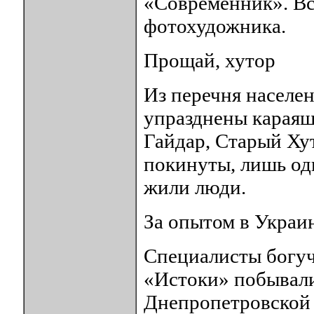
«Современник». Вс
фотохудожника.
Прощай, хутор
Из перечня населе
упразднены карая
Гайдар, Старый Хут
покинуты, лишь од
жили люди.
За опытом в Украи
Специалисты богуч
«Истоки» побывали
Днепропетровской 