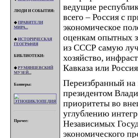
ведущие республик
ЛЮДИ И СОБЫТИЯ:
всего – Россия с п
◆
ПРАВИТЕЛИ
экономическое пол
МИРА...
оценкам опытных з
◆
ИСТОРИЧЕСКАЯ
ГЕОГРАФИЯ
из СССР самую лу
хозяйство, инфрас
БИБЛИОТЕКИ:
Кавказа или Росси
◆
РУМЯНЦЕВСКИЙ
МУЗЕЙ...
Переизбранный на 
Баннеры:
президентом Влади
приоритеты во вне
углублению интегр
Прочее:
Независимых Госуда
экономического пр