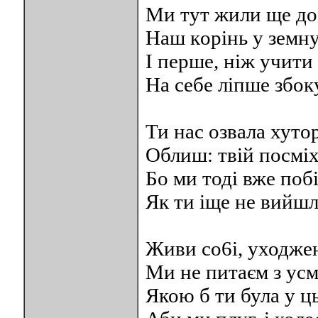
Ми тут жили ще до 
Наш кopiнь у земну
I перше, ніж учити
На себе ліпше збок
Ти нас озвала хуто
Облиш: твій пocмix
Бо ми тоді вже поб
Як ти іще не вийшла
Живи co6i, уходжен
Ми не питаєм з усм
Якою б ти була у ць