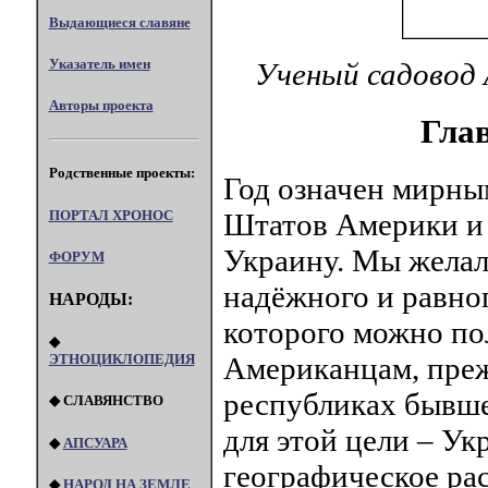
Выдающиеся славяне
Указатель имен
Ученый садовод 
Авторы проекта
Глав
Родственные проекты:
Год означен мирны
ПОРТАЛ XPOHOC
Штатов Америки и 
Украину. Мы желал
ФОРУМ
надёжного и равноп
НАРОДЫ:
которого можно пол
◆
ЭТНОЦИКЛОПЕДИЯ
Американцам, прежд
республиках бывше
◆ СЛАВЯНСТВО
для этой цели – Ук
◆
АПСУАРА
географическое ра
◆
НАРОД НА ЗЕМЛЕ