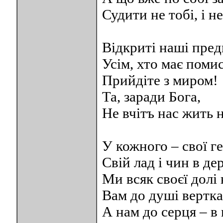
Судити не тoбi, і не
Відкриті наші пред
Усім, хто має помис
Прийдіте з миром!
Та, заради Бога,
Не вчітъ нас жить н
У кожного – свої г
Свій лад i чин в де
Ми всяк своєї долі 
Вам до душі вертка
А нам до серця – в 