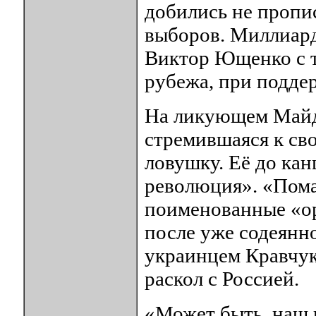
добились не пропи
выборов. Миллиард
Виктор Ющенко с т
рубежа, при поддер
На ликующем Майда
стремившаяся к сво
ловушку. Её до кан
революция». «Пома
поименованные «о
после уже содеянн
украинцем Кравчу
раскол с Россией.
«Может быть, наш 