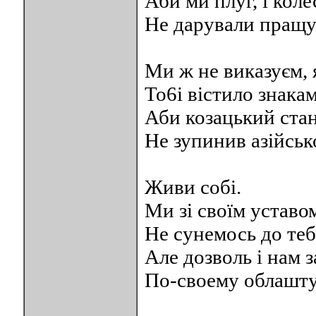
Аби ми плуг, i коле
Не дарували пращу
Ми ж не виказуєм,
To6i вістило знакам
Аби козацький стан
Не зупинив азійськ
Живи coбі.
Ми зi свoїм уставо
Не сунемось до теб
Але дозволь i нам 
По-своему облашту