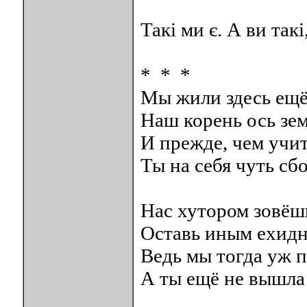
Такі ми є. А ви такі,
* * *
Мы жили здесь ещё
Наш корень ось зе
И прежде, чем учит
Ты на себя чуть сб
Нас хутором зовёш
Оставь иным ехидн
Ведь мы тогда уж п
А ты ещё не вышла