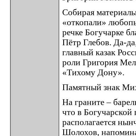
Собирая материалы
«откопали» любопы
речке Богучарке бл
Пётр Глебов. Да-д
главный казак Рос
роли Григория Мел
«Тихому Дону».
Памятный знак Ми
На граните – барел
что в Богучарской 
располагается нынч
Шолохов, напомина