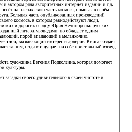
 и автором ряда авторитетных интернет-изданий и т.д.
несёт на плечах свою часть космоса, помогая в своём
друга. Большая часть опубликованных произведений
 своего космоса, в котором равнодействуют люди,
близких и дорогих сердцу Юрия Нечипоренко русских
 созданный литературоведами, но обладает одним
адающий, порой впадающий в меланхолию,
честной, вызывающий интерес и доверие. Книга создаёт
вает за ним, подчас ощущает на себе пристальный взгляд
бота художника Евгения Подколзина, которая помогает
ой культуры.
т загадки своего удивительного в своей чистоте и