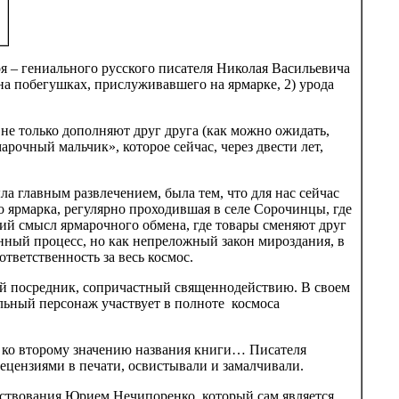
 – гениального русского писателя Николая Васильевича
на побегушках, прислуживавшего на ярмарке, 2) урода
 не только дополняют друг друга (как можно ожидать,
арочный мальчик», которое сейчас, через двести лет,
а главным развлечением, была тем, что для нас сейчас
о ярмарка, регулярно проходившая в селе Сорочинцы, где
ий смысл ярмарочного обмена, где товары сменяют друг
енный процесс, но как непреложный закон мироздания, в
тветственность за весь космос.
ый посредник, сопричастный священнодействию. В своем
ельный персонаж участвует в полноте космоса
т ко второму значению названия книги… Писателя
ецензиями в печати, освистывали и замалчивали.
ествования Юрием Нечипоренко, который сам является