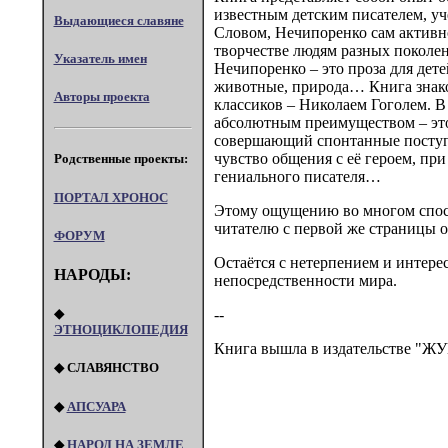
известным детским писателем, уч
Выдающиеся славяне
Словом, Нечипоренко сам активно 
творчестве людям разных поколен
Указатель имен
Нечипоренко – это проза для дете
животные, природа… Книга знако
Авторы проекта
классиков – Николаем Гоголем. В
абсолютным преимуществом – эт
совершающий спонтанные поступк
чувство общения с её героем, при
Родственные проекты:
гениального писателя…
ПОРТАЛ XPOHOC
Этому ощущению во многом спосо
читателю с первой же страницы о
ФОРУМ
Остаётся с нетерпением и интере
НАРОДЫ:
непосредственности мира.
◆
--
ЭТНОЦИКЛОПЕДИЯ
Книга вышла в издательстве "ЖУК"
◆ СЛАВЯНСТВО
◆
АПСУАРА
◆
НАРОД НА ЗЕМЛЕ