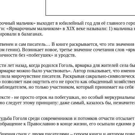
чный мальчик» выходит в юбилейный год для её главного героя
ги: «Ярмарочным мальчиком» в ХIХ веке называли: 1) мальчика 
ировали в балаганах.
твенен и сам писатель… В книге раскрывается, что эти значения
ом гении). Возникает новое, третье значение сочетания слов «ярм
ичности без «побегушек» и уродств.
 лет назад, когда родился Гоголь, ярмарка для жителей села был
 ярмарке можно было участвовать». Автор показывает, что именн
елила мирочувствие писателя. Раскрывая сакрально-символическ
ор позволяет нам ощутить его не просто как обыденный хозяйств
блюдателем, но только участником, который принимает на себя о
ексте - не просто отрок на побегушках, но особый меркуриальн
нно следует этому принципу: даже самый, казалось бы, незначит
судьба Гоголя среди современников и потомков отчасти отсылае
обращение к Православию в конце жизни, его осыпали едкими р
бщения сразу с двумя писателями – героем книги и автором пов