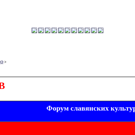
ВО
>
В
Форум славянских культу