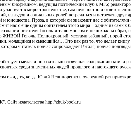
ёным-биофизиком, ведущим поэтический клуб в МГУ, редактором
участвует в миростроительстве, сам неленостно и ответственно 
ий, взглядов и социальных ролей встречаться и встречать друг 
й и юношества. Проза, в которой он знакомит нас с обитателями
мит нас с ещё одним обитателем этого мира – одним из самых 
 сознании писателя Гоголь хотя во многом и не похож на образ,
о ЖИВОЙ Гоголь. Полнокровный, местами забавный, порой стр
и, молящийся и смеющийся… Это как раз то, что делает книгу 
 котором читатель подчас сопровождает Гоголя, подчас подгляды
бствует смелая и поразительно созвучная содержанию книги ра
своиться среди знаменитых людей прошлого и настоящего русск
сом ожидать, когда Юрий Нечипоренко в очередной раз приоткрое
. Сайт издательства http://zhuk-book.ru