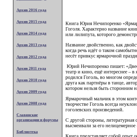
Архив 2016 года
Архив 2015 года
Книга Юрия Нечипоренко «Ярмаро
Гоголя. Характерно название кни
Архив 2014 года
или лилипута, которого демонстр
Название двойственно, как двойс
Архив 2013 года
когда речь идёт о таком самобытн
несёт привкус ярмарочной праздн
Архив 2012 года
Юрий Нечипоренко пишет: «Двести
Архив 2011 года
театр и кино, ещё интереснее – в
родился Гоголь, во многом опред
Архив 2010 года
друга как партнёры в танце, авт
котором нельзя быть сторонним на
Архив 2009 года
Ярмарочный мальчик в этом конт
Архив 2008 года
творчестве Гоголь всегда неукло
гоголевских произведений.
Славянские
С другой стороны, литературная 
организации и форумы
высмеивали за его нелицемерное 
Библиотека
Книга представляет собой опыт о