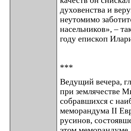
качеств он снискал
духовенства и веру
неутомимо заботитс
насельников», – та
году епископ Илар
***
Ведущий вечера, г
при землячестве М
собравшихся с наи
меморандума II Ев
русинов, состоявше
этом меморандуме,