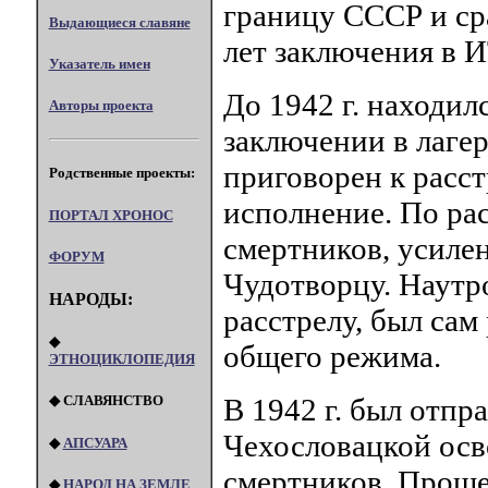
границу СССР и ср
Выдающиеся славяне
лет заключения в 
Указатель имен
До 1942 г. находил
Авторы проекта
заключении в лаге
приговорен к расст
Родственные проекты:
исполнение. По рас
ПОРТАЛ XPOHOC
смертников, усиле
ФОРУМ
Чудотворцу. Наутр
НАРОДЫ:
расстрелу, был сам 
◆
общего режима.
ЭТНОЦИКЛОПЕДИЯ
В 1942 г. был отпр
◆ СЛАВЯНСТВО
Чехословацкой осв
◆
АПСУАРА
смертников. Прошел
◆
НАРОД НА ЗЕМЛЕ