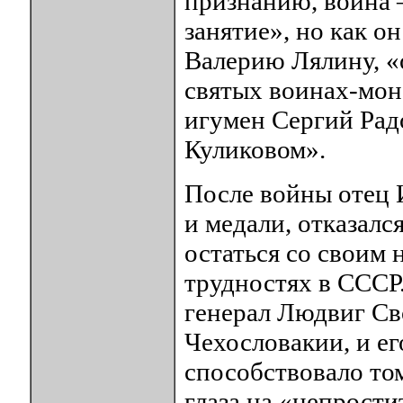
признанию, война –
занятие», но как о
Валерию Лялину, «о
святых воинах-мон
игумен Сергий Рад
Куликовом».
После войны отец 
и медали, отказалс
остаться со своим
трудностях в СССР
генерал Людвиг Св
Чехословакии, и ег
способствовало том
глаза на «непрост