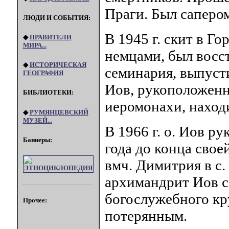
Праги. Был сапером
ЛЮДИ И СОБЫТИЯ:
В 1945 г. скит в Г
◆
ПРАВИТЕЛИ
МИРА...
немцами, был восст
◆
ИСТОРИЧЕСКАЯ
семинария, выпуст
ГЕОГРАФИЯ
Иов, рукоположенны
БИБЛИОТЕКИ:
иеромонахи, находи
◆
РУМЯНЦЕВСКИЙ
МУЗЕЙ...
В 1966 г. о. Иов р
Баннеры:
года до конца свое
вмч. Димитрия в с.
архимандрит Иов 
богослужебного кру
Прочее:
потерянным.