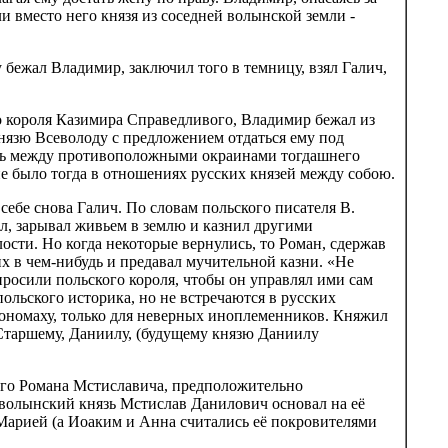
и вместо него князя из соседней волынской земли -
 бежал Владимир, заключил того в темницу, взял Галич,
о короля Казимира Справедливого, Владимир бежал из
князю Всеволоду с предложением отдаться ему под
связь между противоположными окраинами тогдашнего
не было тогда в отношениях русских князей между собою.
себе снова Галич. По словам польского писателя В.
ал, зарывал живьем в землю и казнил другими
ости. Но когда некоторые вернулись, то Роман, сдержав
х в чем-нибудь и предавал мучительной казни. «Не
 просили польского короля, чтобы он управлял ими сам
польского историка, но не встречаются в русских
Мономаху, только для неверных иноплеменников. Княжил
. Старшему, Даниилу, (будущему князю Даниилу
ого Романа Мстиславича, предположительно
к волынский князь Мстислав Данилович основал на её
 Марией (а Иоаким и Анна считались её покровителями