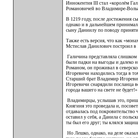
Иннокентия III стал «королём Га
Романовичей во Владимире-Волын
В 1219 году, после достижения 
однако и в дальнейшем принимала
сыну Даниилу по поводу приняти
Также есть версия, что как «мона
Мстислав Данилович построил в 1
Галичина представляла слишком л
были падки на выгоды и далеко н
Романом, он проживал в северско
Игоревичи находились тогда в то
Старший брат Владимир Игоревич 
Игоревичи снарядили посланца в
города вашего на свете не будет!»
Владимирцы, услышав это, пришли
Княгиня это проведала и, посове
отдавалась под покровительство 
оставил у себя, а Данила с поль
ты был его друг; ты клялся защищ
Но Лешко, однако, на деле оказа