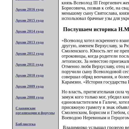
князь Всеволод III Георгиевич ж
Борисовича, позвав к себе, на с
Архив 2016 года
меньшому сыну Святослава, князя
использовал брачные узы для укр
Архив 2015 года
Послушаем историка Н.М
Архив 2014 года
«Всеволод хотел искреннего взаи
Архив 2013 года
другую, именем Верхуславу, за Р
Смоленского. Юность лет не препя
Архив 2012 года
отроковицы, когда родители посл
летописях. За невестою приезжал
Архив 2011 года
Отменно любя Верхуславу, отец и
поручили сыну Всеволодовой сес
Архив 2010 года
совершал обряд венчания, и более
Карамзин. «История государства Ро
Архив 2009 года
Но власть, притягательная сила ч
замуж кого только мог, убедил к
Архив 2008 года
единовластителем в Галиче, хоте
присяжную грамоту в знак объяв
Славянские
Смоленским, Борисом и Глебом, 
организации и форумы
Воеводою Неревиным и Герцогом
Библиотека
Владимирко услышал грозную вест