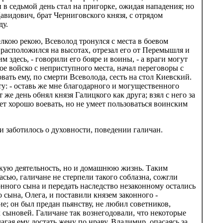
 в седьмой день стал на пригорке, ожидая нападения; но
авидович, брат Черниговского князя, с отрядом
ду.
лкою рекою, Всеволод тронулся с места в боевом
, расположился на высотах, отрезал его от Перемышля и
здесь, - говорили его бояре и воины, - а враги могут
е войско с неприступного места, начал переговоры с
ать ему, по смерти Всеволода, сесть на стол Киевский.
ту: - оставь же мне благодарного и могущественного
е день обнял князя Галицкого как друга; взял с него за
еет хорошо воевать, но не умеет пользоваться воинским
 и заботилось о духовности, поведении галичан.
ескую деятельность, но и домашнюю жизнь. Таким
сью, галичане не стерпели такого соблазна, сожгли
нного сына и передать наследство незаконному остались
 сына, Олега, и поставили князем законного -
ие; он был предан пьянству, не любил советников,
 сыновей. Галичане так вознегодовали, что некоторые
агая ему достать жену по нраву. Владимир, опасаясь за