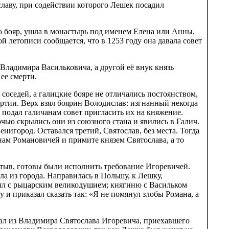
лаву, при содействии которого Лешек посадил
ю бояр, ушла в монастырь под именем Елена или Анны,
 летописи сообщается, что в 1253 году она давала совет
 Владимира Васильковича, а другой её внук князь
ее смерти.
соседей, а галицкие бояре не отличались постоянством,
артии. Верх взял боярин Володислав: изгнанный некогда
 подал галичанам совет пригласить их на княжение.
чью скрылись они из союзного стана и явились в Галич.
игород. Оставался третий, Святослав, без места. Тогда
м Романовичей и примите князем Святослава, а то
стыв, готовы были исполнить требование Игоревичей.
а из города. Направилась в Польшу, к Лешку,
нял с рыцарским великодушием; княгиню с Васильком
и приказал сказать так: «Я не помянул злобы Романа, а
гнал из Владимира Святослава Игоревича, приехавшего