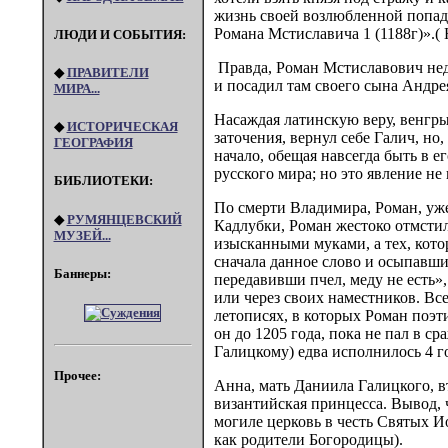
жизнь своей возлюбленной попадь
Романа Мстиславича 1 (1188г)».( Н
ЛЮДИ И СОБЫТИЯ:
Правда, Роман Мстиславович недо
◆
ПРАВИТЕЛИ
и посадил там своего сына Андре
МИРА...
Насаждая латинскую веру, венгры
◆
ИСТОРИЧЕСКАЯ
заточения, вернул себе Галич, н
ГЕОГРАФИЯ
начало, обещая навсегда быть в 
русского мира; но это явление н
БИБЛИОТЕКИ:
По смерти Владимира, Роман, уже 
◆
РУМЯНЦЕВСКИЙ
Кадлубки, Роман жестоко отмстил
МУЗЕЙ...
изысканными муками, а тех, кото
сначала данное слово и осыпавши
Баннеры:
передавивши пчел, меду не есть»,
или через своих наместников. Все
летописях, в которых Роман поэ
он до 1205 года, пока не пал в 
Галицкому) едва исполнилось 4 
Прочее:
Анна, мать Даниила Галицкого, 
византийская принцесса. Вывод, 
могиле церковь в честь Святых И
как родители Богородицы).