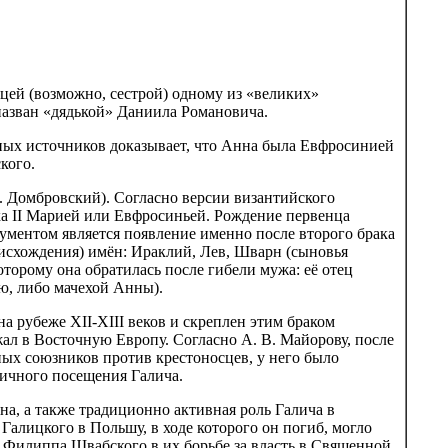
цей (возможно, сестрой) одному из «великих»
назван «дядькой» Даниила Романовича.
ных источников доказывает, что Анна была Евфросинией
кого.
. Домбровский). Согласно версии византийского
ка II Марией или Евфросиньей. Рождение первенца
гументом является появление именно после второго брака
исхождения) имён: Ираклий, Лев, Шварн (сыновья
оторому она обратилась после гибели мужа: её отец
ю, либо мачехой Анны).
 рубеже XII-XIII веков и скреплен этим браком
ал в Восточную Европу. Согласно А. В. Майорову, после
нных союзников против крестоносцев, у него было
личного посещения Галича.
на, а также традиционно активная роль Галича в
Галицкого в Польшу, в ходе которого он погиб, могло
Филиппа Швабского в их борьбе за власть в Священной