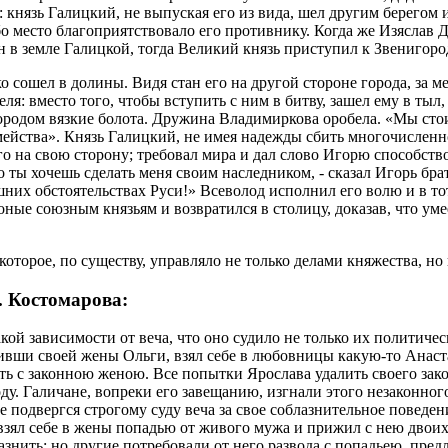
 князь Галицкий, не выпуская его из вида, шел другим берегом и
о место благоприятствовало его противнику. Когда же Изяслав Д
в земле Галицкой, тогда Великий князь приступил к Звенигоро
 сошел в долины. Видя стан его на другой стороне города, за ме
ля: вместо того, чтобы вступить с ним в битву, зашел ему в тыл
ородом вязкие болота. Дружина Владимиркова оробела. «Мы стоим 
мейства». Князь Галицкий, не имея надежды сбить многочисленно
 на свою сторону; требовал мира и дал слово Игорю способствов
 ты хочешь сделать меня своим наследником, - сказал Игорь бра
их обстоятельствах Руси!» Всеволод исполнил его волю и в тот ж
 оные союзным князьям и возвратился в столицу, доказав, что ум
которое, по существу, управляло не только делами княжества, но
 Костомарова:
акой зависимости от веча, что оно судило не только их политич
бивши своей жены Ольги, взял себе в любовницы какую-то Анаста
ь с законною женою. Все попытки Ярослава удалить своего зако
ду. Галичане, вопреки его завещанию, изгнали этого незаконного
е подвергся строгому суду веча за свое соблазнительное поведен
взял себе в жены попадью от живого мужа и прижил с нею двоих
казнить: но другие потребовали от него развода с попадьею, предл