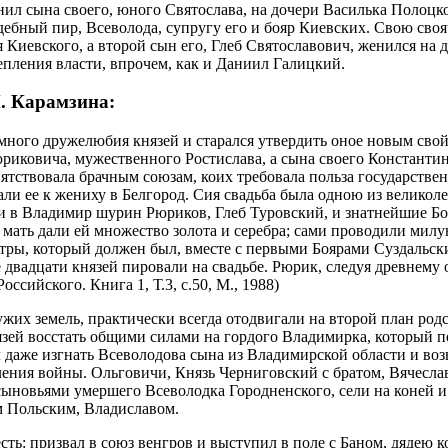
енил сына своего, юного Святослава, на дочери Василька Полоцк
вадебный пир, Всеволода, супругу его и бояр Киевских. Свою св
 Киевского, а второй сын его, Глеб Святославович, женился на
епления власти, впрочем, как и Даниил Галицкий.
. Карамзина:
много дружелюбия князей и старался утвердить оное новым свой
юриковича, мужественного Ростислава, а сына своего Константин
тствовала брачным союзам, коих требовала польза государственн
али ее к жениху в Белгород. Сия свадьба была одною из велико
и в Владимир шурин Рюриков, Глеб Туровский, и знатнейшие Бо
 мать дали ей множество золота и серебра; сами проводили милу
тры, который должен был, вместе с первыми Боярами Суздальски
 двадцати князей пировали на свадьбе. Рюрик, следуя древнему 
ссийского. Книга 1, Т.3, с.50, М., 1988)
ужих земель, практически всегда отодвигали на второй план род
нязей восстать общими силами на гордого Владимирка, который по
л даже изгнать Всеволодова сына из Владимирской области и во
ления войны. Ольговичи, Князь Черниговский с братом, Вячесла
сыновьями умершего Всеволодка Городненского, сели на коней и
 Польским, Владиславом.
ь: призвал в союз венгров и выступил в поле с Баном, дядею кор