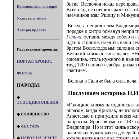
битве. Всеволод искал переправы:
Выдающиеся славяне
Всеволод не спешил сразиться: иб
наемников взял Ушицу и Микулин 
Указатель имен
Вслед за неприятелем Владимирко
Авторы проекта
порядке и хитро обманул неприяте
Галича
, оставив между собою и г
идти к столице, пленить наши се
братом Всеволодовым: склонил его
Родственные проекты:
Великий князь не соглашался. «Но
союзника, столь нужного в нынешн
ПОРТАЛ XPOHOC
труд 1200 гривен серебра, роздал
счастием.
ФОРУМ
Велика в Галиче была сила веча, 
НАРОДЫ:
Послушаем историка Н.И.
◆
ЭТНОЦИКЛОПЕДИЯ
«Галицкие князья находились в т
образом, когда Ярослав, не взлю
◆ СЛАВЯНСТВО
Анастасью и принудили князя жит
напрасны. Ярослав умер в 1187 го
◆
АПСУАРА
Владимира. Но и этот князь вскор
насиловал чужих жен и дочерей, 
◆
НАРОД НА ЗЕМЛЕ
хотели взять князя под стражу и 