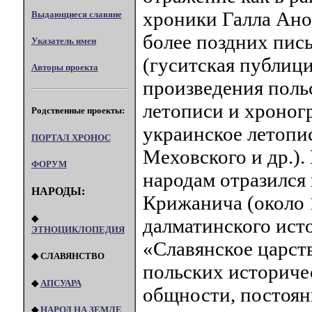
хроники Галла Ан
Выдающиеся славяне
более поздних пис
Указатель имен
(гуситская публиц
Авторы проекта
произведения польс
летописи и хроног
Родственные проекты:
украинское летопи
ПОРТАЛ XPOHOC
Меховского и др.).
ФОРУМ
народам отразился 
НАРОДЫ:
Крижанича (около 
◆
далматинского исто
ЭТНОЦИКЛОПЕДИЯ
«Славянское царств
◆ СЛАВЯНСТВО
польских историче
◆
АПСУАРА
общности, постоян
◆
НАРОД НА ЗЕМЛЕ