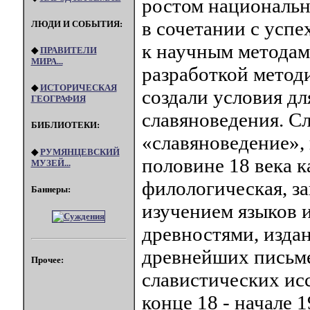
ростом национальн
в сочетании с усп
ЛЮДИ И СОБЫТИЯ:
к научным методам
◆
ПРАВИТЕЛИ
МИРА...
разработкой метод
◆
ИСТОРИЧЕСКАЯ
создали условия дл
ГЕОГРАФИЯ
славяноведения. Сл
БИБЛИОТЕКИ:
«славяноведение», 
◆
РУМЯНЦЕВСКИЙ
половине 18 века к
МУЗЕЙ...
филологическая, з
Баннеры:
изучением языков и
древностями, изда
древнейших письм
Прочее:
славистических исс
конце 18 - начале 