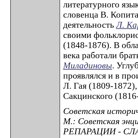
литературного язы
словенца В. Копита
деятельность
Л. Ка
своими фольклорис
(1848-1876). В обл
века работали брат
Миладиновы
. Углу
проявлялся и в пр
Л. Гая (1809-1872),
Сакцинского (1816-
Советская историч
М.: Советская энц
РЕПАРАЦИИ - СЛА