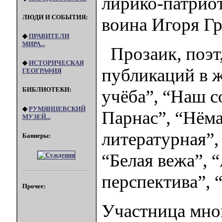
лирико-патриот
ЛЮДИ И СОБЫТИЯ:
воина Игоря Гр
◆
ПРАВИТЕЛИ
МИРА...
Прозаик, поэт
◆
ИСТОРИЧЕСКАЯ
публикаций в 
ГЕОГРАФИЯ
БИБЛИОТЕКИ:
учёба”, “Наш 
◆
РУМЯНЦЕВСКИЙ
Парнас”, “Нёма
МУЗЕЙ...
литературная”,
Баннеры:
“Белая вежа”, 
перспектива”, 
Прочее:
Участница мно