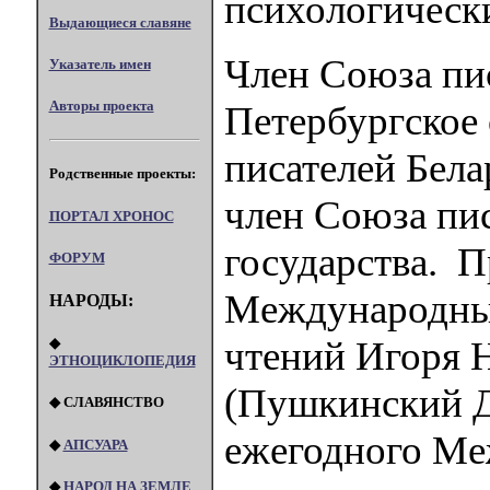
психологически
Выдающиеся славяне
Член Союза пис
Указатель имен
Авторы проекта
Петербургское 
писателей Бела
Родственные проекты:
член Союза пи
ПОРТАЛ XPOHOC
государства. П
ФОРУМ
Международны
НАРОДЫ:
чтений Игоря 
◆
ЭТНОЦИКЛОПЕДИЯ
(Пушкинский Д
◆ СЛАВЯНСТВО
ежегодного Ме
◆
АПСУАРА
◆
НАРОД НА ЗЕМЛЕ